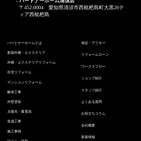
パートナーホーム清須店
〒452-0004 愛知県清須市西枇杷島町大黒26テ
ィア西枇杷島
パートナーホームとは
保証・アフター
新築外構・エクステリア
リフォームローン
外構・エクステリアリフォーム
ワークスフロー
住宅リフォーム
ショップ紹介
マンションリフォーム
スタッフ紹介
解体工事
よくある質問
外壁塗装
太陽光・蓄電池
お役立ちコラム
造成工事
会社概要
施工事例
新着情報
口コミ・評判