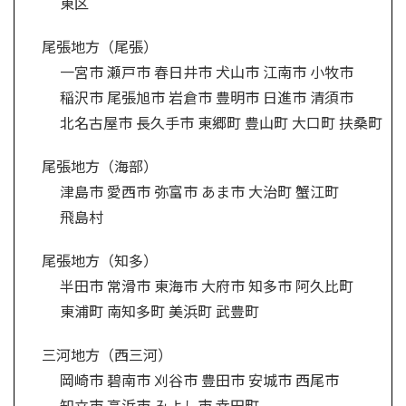
東区
尾張地方（尾張）
一宮市
瀬戸市
春日井市
犬山市
江南市
小牧市
稲沢市
尾張旭市
岩倉市
豊明市
日進市
清須市
北名古屋市
長久手
市
東郷町
豊山町
大口町
扶桑町
尾張地方（海部）
津島市
愛西市
弥富市
あま市
大治町
蟹江町
飛島村
尾張地方（知多）
半田市
常滑市
東海市
大府市
知多市
阿久比町
東浦町
南知多町
美浜町
武豊町
三河地方（西三河）
岡崎市
碧南市
刈谷市
豊田市
安城市
西尾市
知立市
高浜市
みよし市
幸田町