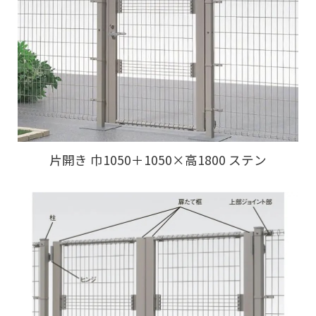
片開き 巾1050＋1050×高1800 ステン