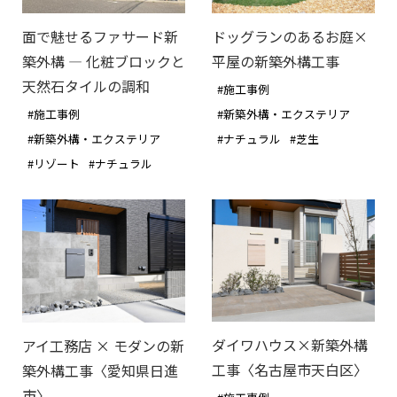
ドッグランのあるお庭×
面で魅せるファサード新
平屋の新築外構工事
築外構 ― 化粧ブロックと
天然石タイルの調和
#施工事例
#新築外構・エクステリア
#施工事例
#ナチュラル
#芝生
#新築外構・エクステリア
#リゾート
#ナチュラル
ダイワハウス×新築外構
アイ工務店 × モダンの新
工事〈名古屋市天白区〉
築外構工事〈愛知県日進
市〉