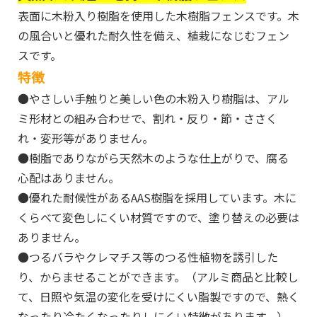
表面に木粉入り樹脂を使用した木樹脂フェンスです。木
の風合いと優れた耐久性を備え、植栽になじむフェン
スです。
特徴
●やさしい手触りと美しい色の木粉入り樹脂は、アル
ミ形材との組み合わせで、割れ・反り・節・ささく
れ・変形等がありません。
●樹脂でありながら天然木のような仕上がりで、腐る
心配はありません。
●優れた耐候性があるAAS樹脂を採用しています。木に
くらべて変色しにくい材質ですので、塗り替えの必要は
ありません。
●つるバラやクレマチス等のつる性植物を誘引した
り、からませることができます。（アルミ商品と比較し
て、日照や気温の変化を受けにくい脂製ですので、熱く
なったり冷たくなったりしにくい特徴があります。）