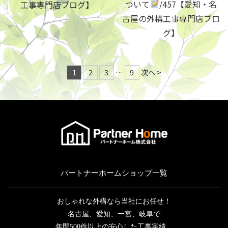
ついて
/457【愛知・名
工事専門店ブログ】
古屋の外構工事専門店ブロ
グ】
1
2
3
…
9
次へ >
パートナーホームショップ一覧
おしゃれな外構なら当社にお任せ！
名古屋、愛知、一宮、岐阜で
年間500件以上の安心した工事実績。