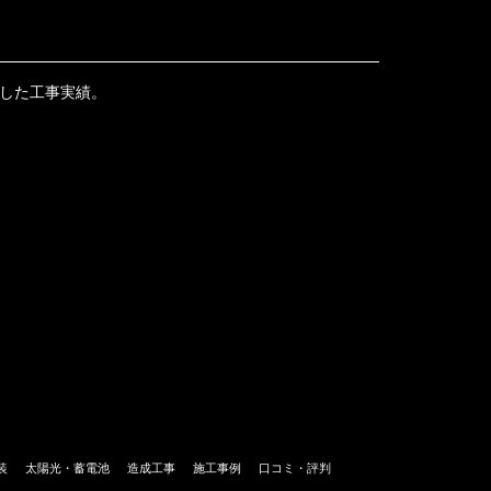
心した工事実績。
装
太陽光・蓄電池
造成工事
施工事例
口コミ・評判