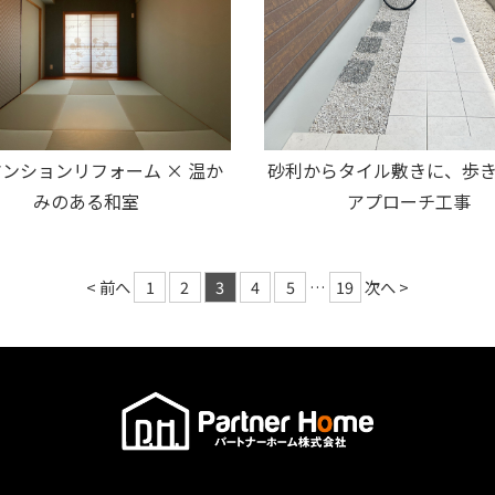
ンションリフォーム × 温か
砂利からタイル敷きに、歩
みのある和室
アプローチ工事
< 前へ
1
2
3
4
5
…
19
次へ >