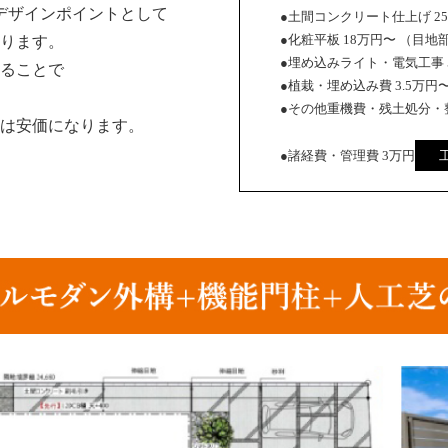
デザインポイントとして
●土間コンクリート仕上げ 2
●化粧平板 18万円〜 （目地
ります。
●埋め込みライト・電気工事 
ることで
●植栽・埋め込み費 3.5万円
●その他重機費・残土処分・整
は安価になります。
●諸経費・管理費 3万円